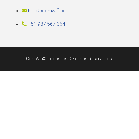
hola@comwifi.pe
+51 987 567 364
ComWifi© Todos los Derechos Reservados.